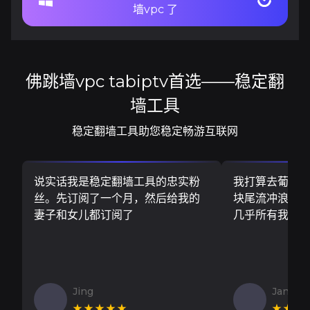
墙vpc 了
佛跳墙vpc tabiptv首选——稳定翻
墙工具
稳定翻墙工具助您稳定畅游互联网
说实话我是稳定翻墙工具的忠实粉
我打算去葡萄
丝。先订阅了一个月，然后给我的
块尾流冲浪板..
妻子和女儿都订阅了
几乎所有我需
Jing
Jan V
★★★★★
★★★